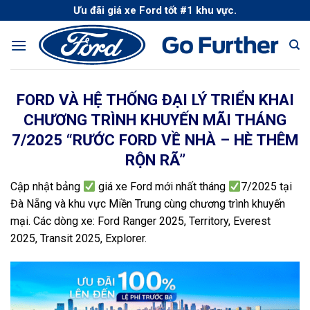
Skip
Ưu đãi giá xe Ford tốt #1 khu vực.
to
content
FORD VÀ HỆ THỐNG ĐẠI LÝ TRIỂN KHAI
CHƯƠNG TRÌNH KHUYẾN MÃI THÁNG
7/2025 “RƯỚC FORD VỀ NHÀ – HÈ THÊM
RỘN RÃ”
Cập nhật bảng
giá xe Ford mới nhất tháng
7/2025 tại
Đà Nẵng và khu vực Miền Trung cùng chương trình khuyến
mại. Các dòng xe: Ford Ranger 2025, Territory, Everest
2025, Transit 2025, Explorer.