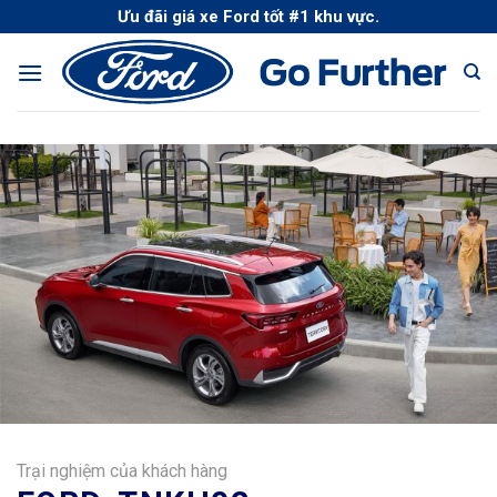
Skip
Ưu đãi giá xe Ford tốt #1 khu vực.
to
content
Trại nghiệm của khách hàng