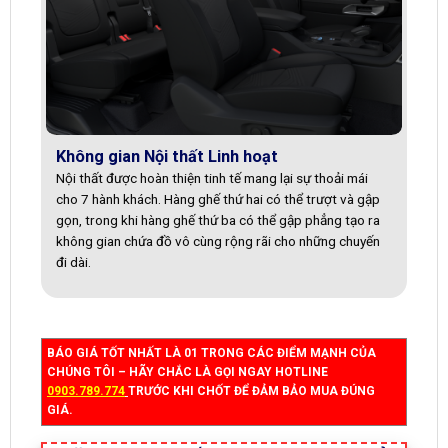
Không gian Nội thất Linh hoạt
Nội thất được hoàn thiện tinh tế mang lại sự thoải mái
cho 7 hành khách. Hàng ghế thứ hai có thể trượt và gập
gọn, trong khi hàng ghế thứ ba có thể gập phẳng tạo ra
không gian chứa đồ vô cùng rộng rãi cho những chuyến
đi dài.
BÁO GIÁ TỐT NHẤT LÀ 01 TRONG CÁC ĐIỂM MẠNH CỦA
CHÚNG TÔI – HÃY CHẮC LÀ GỌI NGAY HOTLINE
0903.789.774
TRƯỚC KHI CHỐT ĐỂ ĐẢM BẢO MUA ĐÚNG
GIÁ.