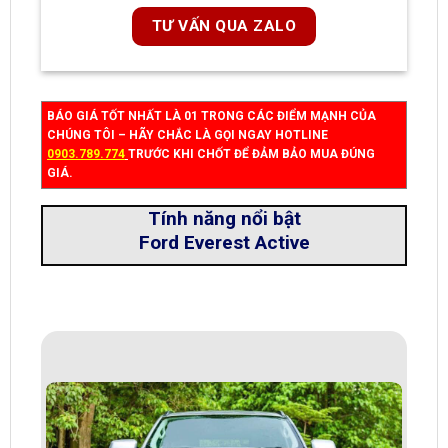
TƯ VẤN QUA ZALO
BÁO GIÁ TỐT NHẤT LÀ 01 TRONG CÁC ĐIỂM MẠNH CỦA
CHÚNG TÔI – HÃY CHẮC LÀ GỌI NGAY HOTLINE
0903.789.774
TRƯỚC KHI CHỐT ĐỂ ĐẢM BẢO MUA ĐÚNG
GIÁ.
Tính năng nổi bật
Ford Everest Active