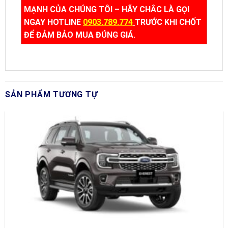
MẠNH CỦA CHÚNG TÔI – HÃY CHẮC LÀ GỌI
NGAY HOTLINE
0903.789.774
TRƯỚC KHI CHỐT
ĐỂ ĐẢM BẢO MUA ĐÚNG GIÁ.
SẢN PHẨM TƯƠNG TỰ