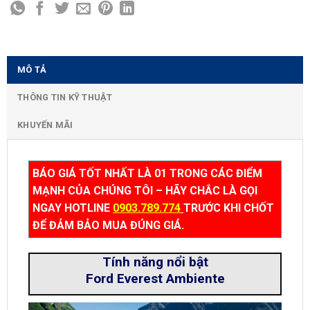
MÔ TẢ
THÔNG TIN KỸ THUẬT
KHUYẾN MÃI
BÁO GIÁ TỐT NHẤT LÀ 01 TRONG CÁC ĐIỂM
MẠNH CỦA CHÚNG TÔI – HÃY CHẮC LÀ GỌI
NGAY HOTLINE
0903.789.774
TRƯỚC KHI CHỐT
ĐỂ ĐẢM BẢO MUA ĐÚNG GIÁ.
Tính năng nổi bật
Ford Everest Ambiente