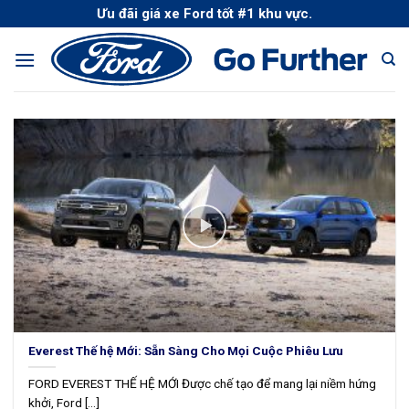
Skip
Ưu đãi giá xe Ford tốt #1 khu vực.
to
content
Everest Thế hệ Mới: Sẵn Sàng Cho Mọi Cuộc Phiêu Lưu
FORD EVEREST THẾ HỆ MỚI Được chế tạo để mang lại niềm hứng
khởi, Ford [...]