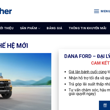
MEN
IỚI THIỆU
SẢN PHẨM
BẢNG GIÁ
THÔNG TIN KHUYẾN MÃI
Ế HỆ MỚI
DANA FORD – ĐẠI 
CAM KẾT 
Giá lăn bánh cuối cùng
t
Nhận hỗ trợ tối đa về qu
Trả góp lãi suất thấp n
Tư vấn chăm sóc, hậu mãi
giải quyết ngay)