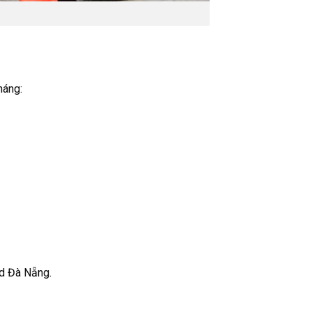
háng:
rd Đà Nẵng.