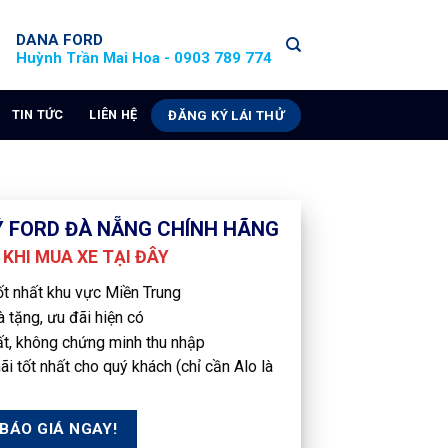
DANA FORD
U
Huỳnh Trần Mai Hoa - 0903 789 774
TIN TỨC
LIÊN HỆ
ĐĂNG KÝ LÁI THỬ
LÝ FORD ĐÀ NẴNG CHÍNH HÃNG
KHI MUA XE TẠI ĐÂY
ốt nhất khu vực Miền Trung
à tặng, ưu đãi hiện có
hất, không chứng minh thu nhập
 tốt nhất cho quý khách (chỉ cần Alo là
BÁO GIÁ NGAY!