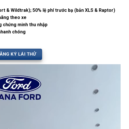
t & Wildtrak); 50% lệ phí trước bạ (bản XLS & Raptor)
 hãng theo xe
ng chứng minh thu nhập
 nhanh chóng
ĂNG KÝ LÁI THỬ